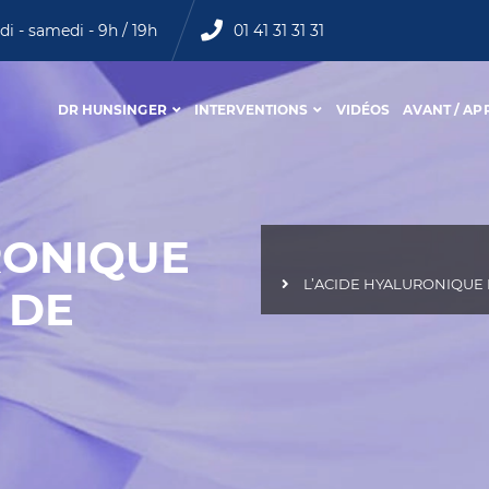
di - samedi - 9h / 19h
01 41 31 31 31
DR HUNSINGER
INTERVENTIONS
VIDÉOS
AVANT / AP
RONIQUE
L’ACIDE HYALURONIQUE
 DE