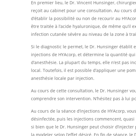
En premier lieu, le Dr. Vincent Hunsinger, chirurgie
reçoit au cabinet pour une consultation. Au cours de
d’établir la possibilité ou non de recourir au HYAco
être traitée à l’acide hyaluronique, de même qu’il 
infection cutanée sévère au niveau de la zone à tra
Si le diagnostic le permet, le Dr. Hunsinger établit 
injections de HYAcorp, et détermine la quantité qui
d’anesthésie. La plupart du temps, elle n’est pas 
local. Toutefois, il est possible d’appliquer une p
anesthésie locale par injection.
Au cours de cette consultation, le Dr. Hunsinger vo
comprendre son intervention. N’hésitez pas à lui pos
Au cours de la séance d’injections de HYAcorp, vous
désinfectée, puis les injections commencent, quasi
si bien que le Dr. Hunsinger peut choisir d’inject
la modeler selon l’effet désiré. En fin de séance, le