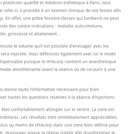
n plasticien qualifié et médecin esthétique à Paris, vous
 celle-ci, il procède à un examen clinique de vos fesses afin
rp. En effet, une ptôse fessière (fesses qui tombent) ne peut
existe des contre-indications : maladie auto-immune,
iter, grossesse et allaitement…
ensuite le volume qu’il est possible d’envisager avec les
 sera injectée. Vous définissez également avec lui le mode
indispensable puisque le HYAcorp contient un anesthésique
ommade anesthésiante avant la séance ou de recourir à une
us donne toute l’information nécessaire pour bien
er toutes les questions relatives à la séance d’injections.
 êtes confortablement allongée sur le ventre. La zone est
 indolores. Les résultats sont immédiatement appréciables,
er plus ou moins de HYAcorp dans une zone bien définie pour
 Dr. Hunsinger masse la région traitée afin d’uniformiser le