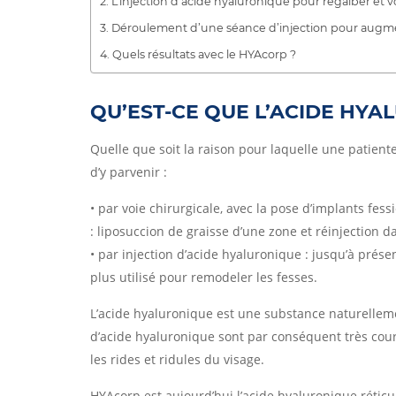
L’injection d’acide hyaluronique pour regalber et v
Déroulement d’une séance d’injection pour augmen
Quels résultats avec le HYAcorp ?
QU’EST-CE QUE L’ACIDE HY
Quelle que soit la raison pour laquelle une patiente
d’y parvenir :
• par voie chirurgicale, avec la pose d’implants fess
: liposuccion de graisse d’une zone et réinjection da
• par injection d’acide hyaluronique : jusqu’à prése
plus utilisé pour remodeler les fesses.
L’acide hyaluronique est une substance naturelleme
d’acide hyaluronique sont par conséquent très cour
les rides et ridules du visage.
HYAcorp est aujourd’hui l’acide hyaluronique réticu