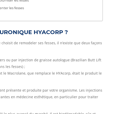
olumiser les fesses
ter les fesses
ALURONIQUE HYACORP ?
 choisit de remodeler ses fesses, il n’existe que deux façons
iers ou par injection de graisse autologue (Brazilian Butt Lift
ns les fesses) ;
nt le Macrolane, que remplace le HYAcorp, était le produit le
nt présente et produite par votre organisme. Les injections
antes en médecine esthétique, en particulier pour traiter
lé le plus avancé du marché. Il est biodégradable, sûr et