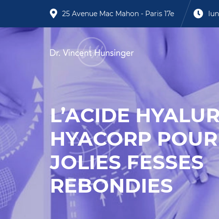
25 Avenue Mac Mahon - Paris 17e
lun
L’ACIDE HYALU
HYACORP POUR
JOLIES FESSES
REBONDIES