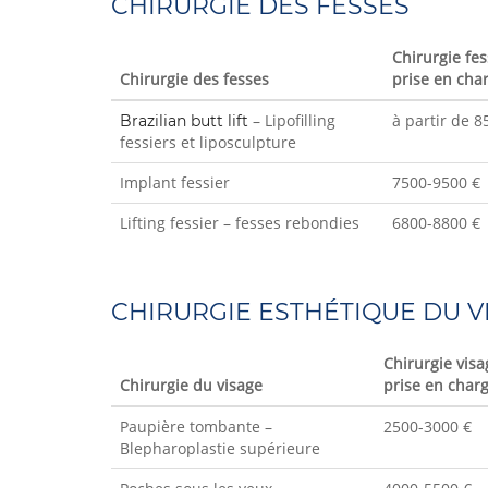
CHIRURGIE DES FESSES
Chirurgie fe
Chirurgie des fesses
prise en cha
– Lipofilling
à partir de 8
Brazilian butt lift
fessiers et liposculpture
Implant fessier
7500-9500 €
Lifting fessier – fesses rebondies
6800-8800 €
CHIRURGIE ESTHÉTIQUE DU V
Chirurgie vis
Chirurgie du visage
prise en char
Paupière tombante –
2500-3000 €
Blepharoplastie supérieure