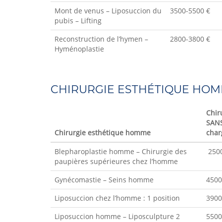
Mont de venus – Liposuccion du
3500-5500 €
pubis – Lifting
Reconstruction de l’hymen –
2800-3800 €
Hyménoplastie
CHIRURGIE ESTHÉTIQUE HO
Chir
SANS
Chirurgie esthétique homme
char
Blepharoplastie homme – Chirurgie des
2500
paupières supérieures chez l’homme
Gynécomastie – Seins homme
4500
Liposuccion chez l’homme : 1 position
3900
Liposuccion homme – Liposculpture 2
5500