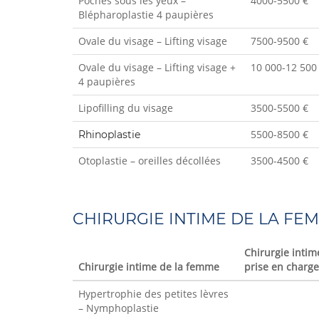
Poches sous les yeux –
4000-5500 €
Blépharoplastie 4 paupières
Ovale du visage – Lifting visage
7500-9500 €
Ovale du visage – Lifting visage +
10 000-12 500
4 paupières
Lipofilling du visage
3500-5500 €
5500-8500 €
Rhinoplastie
Otoplastie – oreilles décollées
3500-4500 €
CHIRURGIE INTIME DE LA FE
Chirurgie inti
Chirurgie intime de la femme
prise en charg
Hypertrophie des petites lèvres
– Nymphoplastie