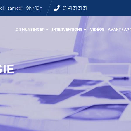
di - samedi - 9h / 19h
01 41 31 31 31
DR HUNSINGER
INTERVENTIONS
VIDÉOS
AVANT / AP
IE