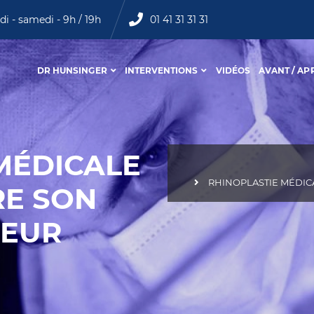
di - samedi - 9h / 19h
01 41 31 31 31
DR HUNSINGER
INTERVENTIONS
VIDÉOS
AVANT / AP
MÉDICALE
RHINOPLASTIE MÉDICA
RE SON
LEUR