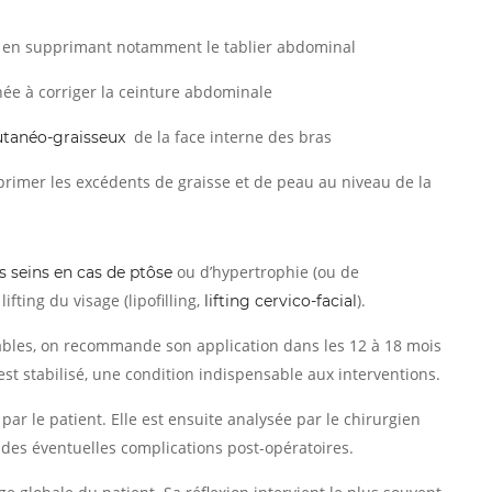
, en supprimant notamment le tablier abdominal
inée à corriger la ceinture abdominale
de la face interne des bras
utanéo-graisseux
pprimer les excédents de graisse et de peau au niveau de la
ou d’hypertrophie (ou de
es seins en cas de ptôse
ting du visage (lipofilling,
).
lifting cervico-facial
tables, on recommande son application dans les 12 à 18 mois
’est stabilisé, une condition indispensable aux interventions.
r le patient. Elle est ensuite analysée par le chirurgien
t des éventuelles complications post-opératoires.