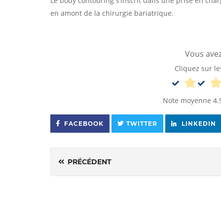
Le body contouring s’inscrit dans une prise en charg
en amont de la chirurgie bariatrique.
Vous avez 
Cliquez sur le
Note moyenne
4.
FACEBOOK
TWITTER
LINKEDIN
PRÉCÉDENT