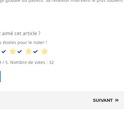
e globale du patient. Sa réflexion intervient le plus souvent
aimé cet article ?
s étoiles pour le noter !
9
/ 5. Nombre de votes :
32
SUIVANT