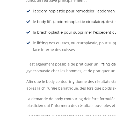
Ainsi, on retrouve principalement :
l’
abdominoplastie pour remodeler l’abdomen
le
, dest
body lift (abdominoplastie circulaire)
la
brachioplastie pour supprimer l’excédent c
le
, ou cruroplastie, pour su
lifting des cuisses
face interne des cuisses
Il est également possible de pratiquer un
lifting d
gynécomastie chez les hommes) et de pratiquer un lif
Afin que le body contouring donne des résultats s
après la chirurgie bariatrique, dès lors que poids s
La demande de body contouring doit être formulée pa
plasticien qui l’informera des résultats possibles e