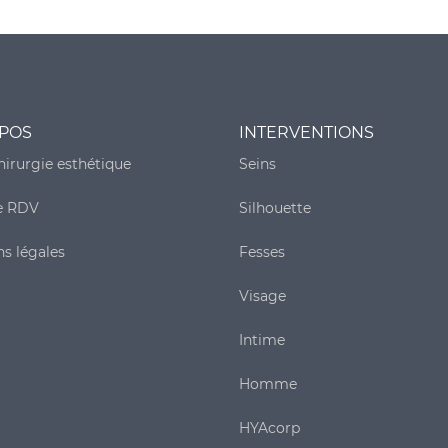
POS
INTERVENTIONS
chirurgie esthétique
Seins
e RDV
Silhouette
s légales
Fesses
Visage
Intime
Homme
HYAcorp