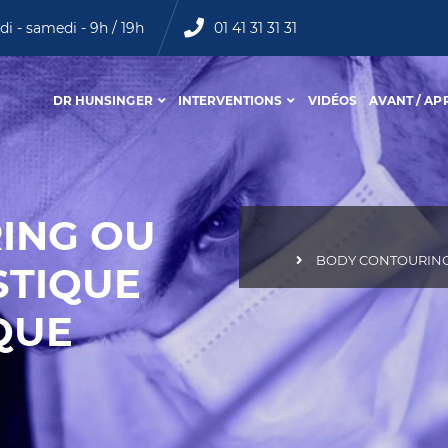
di - samedi - 9h / 19h
01 41 31 31 31
DR HUNSINGER
INTERVENTIONS
VIDÉOS
AVANT / AP
ING OU
BODY CONTOURING 
STIQUE
QUE