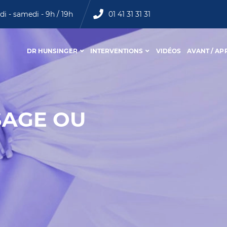
di - samedi - 9h / 19h
01 41 31 31 31
DR HUNSINGER
INTERVENTIONS
VIDÉOS
AVANT / AP
ISAGE OU