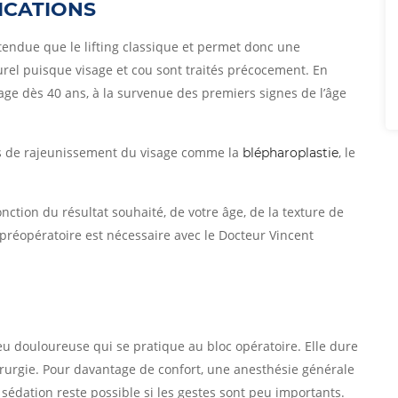
DICATIONS
tendue que le lifting classique et permet donc une
urel puisque visage et cou sont traités précocement. En
visage dès 40 ans, à la survenue des premiers signes de l’âge
ues de rajeunissement du visage comme la
, le
blépharoplastie
onction du résultat souhaité, de votre âge, de la texture de
 préopératoire est nécessaire avec le Docteur Vincent
eu douloureuse qui se pratique au bloc opératoire. Elle dure
hirurgie. Pour davantage de confort, une anesthésie générale
édation reste possible si les gestes sont peu importants.